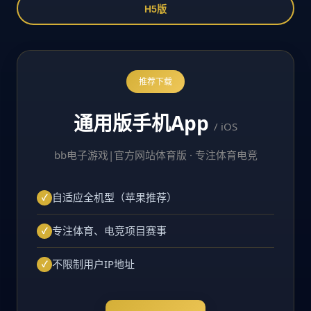
H5版
推荐下载
通用版手机App
/ iOS
bb电子游戏|官方网站体育版 · 专注体育电竞
自适应全机型（苹果推荐）
专注体育、电竞项目赛事
不限制用户IP地址