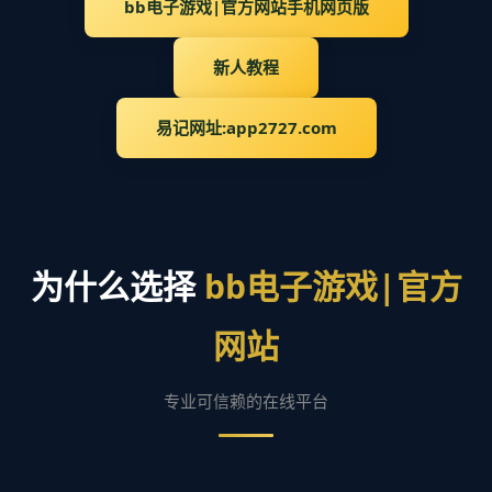
bb电子游戏|官方网站手机网页版
新人教程
易记网址:app2727.com
为什么选择
bb电子游戏|官方
网站
专业可信赖的在线平台